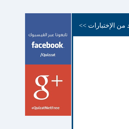
 من الإختبارات >>
;,d.hj
12 شهر
face quiz اختبارات
face
quiz اختبارات الفيسبوك
face quizz