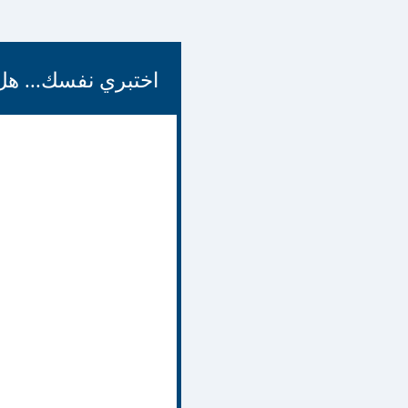
اختبري نفسك... ه