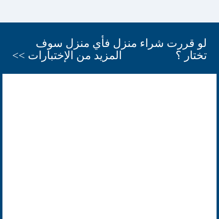
لو قررت شراء منزل فأي منزل سوف
تختار ؟
المزيد من الإختبارات >>