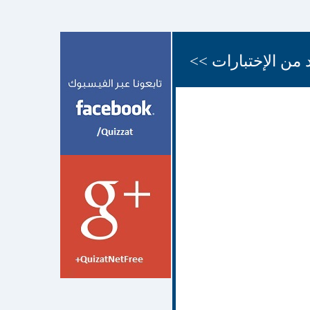
 من الإختبارات >>
;,d.hj
12 شهر
face quiz اختبارات
face
quiz اختبارات الفيسبوك
face quizz