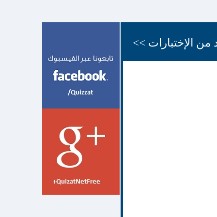
 من الإختبارات >>
;,d.hj
12 شهر
face quiz اختبارات
face
quiz اختبارات الفيسبوك
face quizz