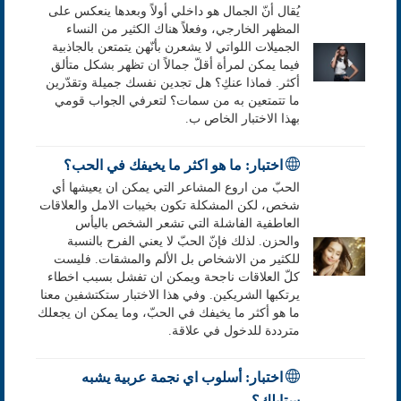
يُقال أنّ الجمال هو داخلي أولاً وبعدها ينعكس على
المظهر الخارجي، وفعلاً هناك الكثير من النساء
الجميلات اللواتي لا يشعرن بأنّهن يتمتعن بالجاذبية
فيما يمكن لمرأة أقلّ جمالاً ان تظهر بشكل متألق
أكثر. فماذا عنكِ؟ هل تجدين نفسك جميلة وتقدّرين
ما تتمتعين به من سمات؟ لتعرفي الجواب قومي
بهذا الاختبار الخاص ب.
اختبار: ما هو اكثر ما يخيفك في الحب؟
الحبّ من اروع المشاعر التي يمكن ان يعيشها أي
شخص، لكن المشكلة تكون بخيبات الامل والعلاقات
العاطفية الفاشلة التي تشعر الشخص باليأس
والحزن. لذلك فإنّ الحبّ لا يعني الفرح بالنسبة
للكثير من الاشخاص بل الألم والمشقات. فليست
كلّ العلاقات ناجحة ويمكن ان تفشل بسبب اخطاء
يرتكبها الشريكين. وفي هذا الاختبار ستكتشفين معنا
ما هو أكثر ما يخيفك في الحبّ، وما يمكن ان يجعلك
مترددة للدخول في علاقة.
اختبار: أسلوب اي نجمة عربية يشبه
ستايلك؟