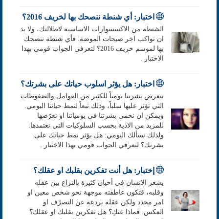
اختبار: أي شنطة ننصحك بها لخريف 2016؟
الشنطة من الاكسسوارات الاساسية لاطلالتك، ولا بد
ان تواكب اخر صيحات الموضة. فأي شنطة ننصحك
بها لموسم خريف 2016؟ لتعرفي الجواب قومي بهذا
الاختبار .
اختبار: هل يؤثر اسلوب حياتك على بشرتك؟
تتعرض بشرتنا يومياً للكثير من العوامل والضغوطات
التي تؤثر عليها سلباً، وذلك تبعاً لنمط حياتنا اليومي.
ويمكن ان نحمي بشرتنا في يومياتنا او نعرّضها
للمزيد من الاذية بحسب السلوكيات التي نعتمدها.
ولذلك نسألك اليومي: هل يؤثر نمط حياتك على
بشرتك؟ لتعرفي الجواب قومي بهذا الاختبار .
إختبار: هل أنت تفكرين بقلبك او عقلك؟
يشعر الانسان في أحيان كثيرة بالنزاع بين عقله
وقلبه، فتكون عاطفته موجهة نحو شخص معين او
امر محدد ولكن عقله يردعه عن التصرّف او
العكس. فماذا عنكِ؟ هل تفكرين بقلبك او عقلك؟