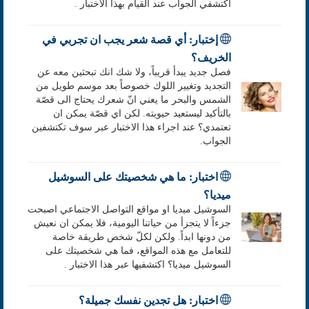
اكتشفي الجواب عند القيام بهذا الاختبار .
إختبار: أي قصة شعر يجب ان تجربي في
الخريف؟
فصل جديد يبدأ قريباً، ولا شك انك تبحثين معه عن
التجديد وتغيير اللوك خصوصاً بعد موسم طويل من
الشمس والبحر ما يعني انّ شعرك يحتاج الى قصّة
بالتأكيد ليستعيد حيويته. لكن اي قصّة يمكن ان
تعتمدي؟ عند اجراء هذا الاختبار عبر سوف تكتشفين
الجواب.
اختبار: ما هي شخصيتك على السوشيل
ميديا؟
السوشيل ميديا او مواقع التواصل الاجتماعي اصبحت
جزءاً لا يتجزأ من حياتنا اليومية، فلا يمكن ان نعيش
من دونها ابداً. ولكن لكلّ شخص طريقة خاصة
للتعامل مع هذه المواقع، فما هي شخصيتك على
السوشيل ميديا؟ اكتشفيها عبر هذا الاختبار .
اختبار: هل تجدين نفسك جميلة؟