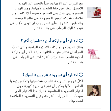
مع اقتراب عيد الامهات، نبدأ بالبحث عن الهدية
الافضل لنعبّر عن حبّنا الشديد لأمهاتنا. ومن الهدايا
المميزة دون شك هي العطور خصوصاً إذا كانت من
علامات شركة "بويغ" المعروفة في عالم الموضة
والعطور الفاخرة . فأي عطر يجب ان تهدي لأمّك في
عيدها؟ اليك الجواب في هذا الاختبار.
اختبار: أي ماركة أحذية تناسبكِ أكثر؟
هناك العديد من ماركات الاحذية الراقية والتي تحبّ
المرأة ان تختار منها لاطلالتها الانيقة. لكن أي ماركة
أحذية تناسب شخصيتك أكثر؟ اكتشفي الجواب في
هذا الاختبار .
اختبار: أي تسريحة عروس تناسبك؟
لكلّ عروس تسريحة تناسب شخصيتها وتعكس ذوقها
الخاص، لكنّها يمكن أن تقع في حيرة كبيرة حول
اختيار التسريحة المناسبة. فاليك هذا الاختبار الذي
سيحدّد لك الخيارات اكثر فتعرفين التسريحة الملائمة
لشخصيتك.