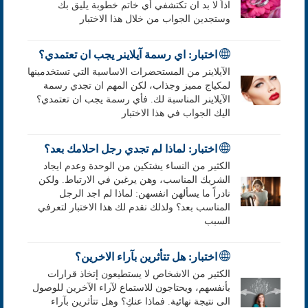
اذاً لا بد ان تكتشفي أي خاتم خطوبة يليق بك
وستجدين الجواب من خلال هذا الاختبار
اختبار: اي رسمة آيلاينر يجب ان تعتمدي؟
الآيلاينر من المستحضرات الاساسية التي تستخدمينها
لمكياج مميز وجذاب، لكن المهم ان تجدي رسمة
الآيلاينر المناسبة لك. فأي رسمة يجب ان تعتمدي؟
اليك الجواب في هذا الاختبار
اختبار: لماذا لم تجدي رجل احلامك بعد؟
الكثير من النساء يشتكين من الوحدة وعدم ايجاد
الشريك المناسب، وهن يرغبن في الارتباط. ولكن
نادراً ما يسألهن انفسهن: لماذا لم اجد الرجل
المناسب بعد؟ ولذلك نقدم لك هذا الاختبار لتعرفي
السبب
اختبار: هل تتأثرين بآراء الاخرين؟
الكثير من الاشخاص لا يستطيعون إتخاذ قرارات
بأنفسهم، ويحتاجون للاستماع لآراء الآخرين للوصول
الى نتيجة نهائية. فماذا عنكِ؟ وهل تتأثرين بآراء