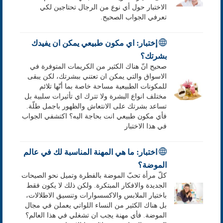
الاختبار حول أي نوع من الرجال تحتاجين لكي
تعرفي الجواب الصحيح.
إختبار: اي مكون طبيعي يمكن ان يفيدك
بشرتك؟
صحيح انّ هناك الكثير من الكريمات المتوفرة في
الاسواق والتي يمكن ان تعتني ببشرتك، لكن يبقى
للمكونات الطبيعية مساحة خاصة بما أنّها تلائم
مختلف انواع البشرة ولا تترك اي تأثيرات سلبية بل
تساعد بشرتك على الانتعاش والظهور باجمل طلّة.
فأي مكون طبيعي انت بحاجة اليه؟ اكتشفي الجواب
في هذا الاختبار
اختبار: ما هي المهنة المناسبة لك في عالم
الموضة؟
كلّ مرأة تحبّ الموضة بالفطرة وتميل نحو الصيحات
الجديدة والافكار المبتكرة. ولكن ذلك لا يكون فقط
باختيار الملابس والاكسسوارات وتنسيق الاطلالات،
بل هناك الكثير من النساء اللواتي يعملن في مجال
الموضة. فأي مهنة يجب ان تشغلي في هذا العالم؟