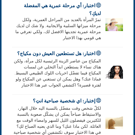
اختبار: أي مرحلة عمرية هي المفضلة
لديكِ؟
تمرّ المرأة بالعديد من المراحل العمرية، ولكل
مرحلة ميزاتها السلبية والايجابية. ولا شك ان لديك
مرحلة عمرية تجدينها الافضل لك، ولكي تعرفي ما
هي قومي بهذا الاختبار
اختبار: هل تستطعين العيش دون مكياج؟
المكياج من عناصر الزينة الرئيسية لكل مرأة، ولكن
هناك نساء لا يستطعن ابداً التخلي عن لمسات
المكياج فيما تفضّل اخريات اللوك الطبيعي البسيط.
فماذا عنك؟ وهل يمكن ان تستغني عن المكياج ولو
لفترة قصيرة؟ اكتشفي الجواب عبر هذا الاختبار
إختبار: اي شخصية صباحية انتِ؟
لكلّ شخص وقت مفضّل بالنسبة اليه خلال النهار،
والاستيقاظ صباحاً يمكن ان يشكّل صعوبة بالنسبة
للكثيرين فيفضلون الليل للسهر وامضاء الوقت مع
العائلة. لكن ماذا عنكِ؟ وما الذي يعنيه الصباح لكِ؟
في هذا الاختبار سوف تكتشفين أي شخصية صباحية