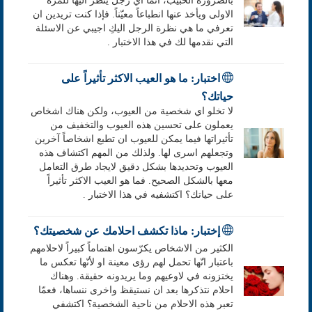
بالضرورة الحبيب، انما اي رجل ينظر اليها للمرة
الاولى ويأخذ عنها انطباعاً معيّناً. فإذا كنت تريدين ان
تعرفي ما هي نظرة الرجل اليكِ اجيبي عن الاسئلة
التي نقدمها لك في هذا الاختبار .
اختبار: ما هو العيب الاكثر تأثيراً على
حياتك؟
لا تخلو اي شخصية من العيوب، ولكن هناك اشخاص
يعملون على تحسين هذه العيوب والتخفيف من
تأثيراتها فيما يمكن للعيوب ان تطبع اشخاصاً آخرين
وتجعلهم اسرى لها. ولذلك من المهم اكتشاف هذه
العيوب وتحديدها بشكل دقيق لايجاد طرق التعامل
معها بالشكل الصحيح. فما هو العيب الاكثر تأثيراً
على حياتك؟ اكتشفيه في هذا الاختبار .
إختبار: ماذا تكشف احلامك عن شخصيتك؟
الكثير من الاشخاص يكرّسون اهتماماً كبيراً لاحلامهم
باعتبار انّها تحمل لهم رؤى معينة او لأنّها تعكس ما
يختزونه في لاوعيهم وما يريدونه حقيقة. وهناك
احلام نتذكرها بعد ان نستيقظ واخرى ننساها، فعمّا
تعبر هذه الاحلام من ناحية الشخصية؟ اكتشفي