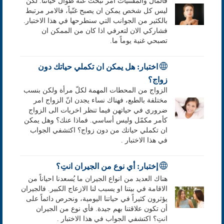
فالمال والمقتنيات امر نبحث عنه طوال حياتنا. لكن
ليس كل شخص يمكن ان يصبح غنّياً، فالامر مرتبط
بالكثير من الجوانب التي سنطرحها في هذا الاختبار.
فشاركي الان لتعرفي اذا كان من الممكن ان
تصبحي غنية يوماً ما.
اختبار: هل يمكن ان تكملي حياتك دون
زواج؟
الزواج من المحطات المهمة لكلّ مرأة ولكن بنسب
مختلفة بالطبع، فهناك نساء يجدن انّ الزواج امر
ضروري في حياتهن فيما تنظر اخريات الى الزواج
كأمر مكمّل وليس أساسي. فماذا عنك؟ وهل يمكن
ان تكملي حياتك من دون زواج؟ اكتشفي الجواب
في هذا الاختبار .
إختبار: أي نوع من الجيران انتِ؟
هناك العديد من انواع الجيران ما يُسعدنا احياناً من
الاقامة في بيتنا او يسبب لنا الازعاج الكبير. فالجيران
يؤثرون كثيراً في حياتنا اليومية، ونحرص دائماً على
أن تكون علاقتنا بهم جيدة. فأي نوع من الجيران
انتِ؟ اكتشفي الجواب في هذا الاختبار .