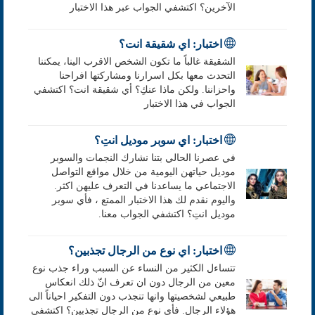
الآخرين؟ اكتشفي الجواب عبر هذا الاختبار
اختبار: اي شقيقة انت؟
الشقيقة غالباً ما تكون الشخص الاقرب الينا، يمكننا
التحدث معها بكل اسرارنا ومشاركتها افراحنا
واحزاننا. ولكن ماذا عنكِ؟ أي شقيقة انت؟ اكتشفي
الجواب في هذا الاختبار
اختبار: اي سوبر موديل انتِ؟
في عصرنا الحالي بتنا نشارك النجمات والسوبر
موديل حياتهن اليومية من خلال مواقع التواصل
الاجتماعي ما يساعدنا في التعرف عليهن اكثر.
واليوم نقدم لك هذا الاختبار الممتع ، فأي سوبر
موديل انتِ؟ اكتشفي الجواب معنا.
اختبار: اي نوع من الرجال تجذبين؟
تتساءل الكثير من النساء عن السبب وراء جذب نوع
معين من الرجال دون ان تعرف انّ ذلك انعكاس
طبيعي لشخصيتها وانها تنجذب دون التفكير احياناً الى
هؤلاء الرجال. فأي نوع من الرجال تجذبين؟ اكتشفي