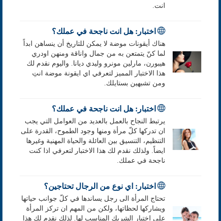
انت.
اختبار: هل انت ناجحة في عملك؟
هناك أيقونات موضة لا يمكن للتاريخ أن ينساهن ابداً
لما كنّ يتمتعن به من جمال واناقة ومنهن اودري
هيبورن، مارلين مونرو وليدي ديانا. واليوم نقدم لك
هذا الاختبار المميز لتعرفي اي ايقونة موضة انتِ
ومن تشبهين بستايلك.
اختبار: هل انت ناجحة في عملك؟
يرتبط النجاح بالعمل بالعديد من العوامل التي يجب
ان تدركها كلّ مرأة ومنها وجود الطموح، القدرة على
التنظيم، التنسيق بين العائلة والحياة المهنية وغيرها
ايضاً. ولذلك نقدم لك هذا الاختبار لتعرفي اذا كنت
ناجحة في عملك.
اختبار: اي نوع من الرجال تحتاجين؟
تحتاج المرأة الى رجل يساندها في كلّ جوانب حياتها
ويشاركها لحظاتها، ولكن من المهم ان تركز المرأة
على اختيار الشريك المناسب لها. لذلك نقدم لك هذا