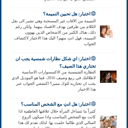
اختبار: هل تحبين النميمة؟
النميمة من الآفات غير المستحبة وهي تشير الى نقل
الكلام بين طرفين بهدف الافساد بينهما. ولكن رغم
ذلك، هناك الكثير من الاشخاص الذين يهوون
النميمة، فهل انتِ منهم؟ اليك هذا الاختبار لاكتشاف
الجواب.
اختبار: اي شكل نظارات شمسية يجب ان
تختاري هذا الصيف؟
النظارة الشمسية من الاكسسوارات الاساسية
لاطلالتك في ربيع وصيف 2016، فما هو الموديل الذي
يجب ان تختاريه للوك مميز؟ اكتشفي الجواب عبر
هذا الاختبار
اختبار: هل انتِ مع الشخص المناسب؟
كثيراً ما تتساءل المرأة خلال علاقتها العاطفية اذا
كانت مع الشخص المناسب واذا سيكون الزوج
المثالي الذي طالما حلمت بها. لذلك نقدم لك هذا