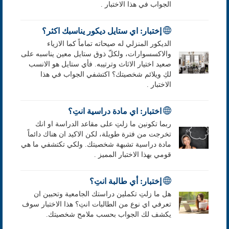
الجواب في هذا الاختبار .
إختبار: اي ستايل ديكور يناسبك اكثر؟
الديكور المنزلي له صيحاته تماماً كما الازياء
والاكسسوارات، ولكلّ ذوق ستايل معين يناسبه على
صعيد اختيار الاثاث وترتيبه. فأي ستايل هو الانسب
لكِ ويلائم شخصيتك؟ اكتشفي الجواب في هذا
الاختبار .
اختبار: اي مادة دراسية انتِ؟
ربما تكونين ما زلتِ على مقاعد الدراسة او انك
تخرجت من فترة طويلة، لكن الاكيد ان هناك دائماً
مادة دراسية تشبهة شخصيتك. ولكي تكتشفي ما هي
قومي بهذا الاختبار المميز .
إختبار: أي طالبة انتِ؟
هل ما زلتِ تكملين دراستك الجامعية وتحبين ان
تعرفي اي نوع من الطالبات انتِ؟ هذا الاختبار سوف
يكشف لك الجواب بحسب ملامح شخصيتك.