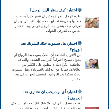
اختبار: كيف ينظر اليك الرجل؟
نظرة الرجل للمرأة يمكن ان تتغير كثيراً بحسب
خصالها وطريقة تعاطيها معه، وإذا كنت تريدين ان
تعرفي كيف ينظر اليك الرجل قومي بهذا الاختبار
الخاص ب لتعرفي الجواب.
اختبار: هل سيموت حبّك للشريك بعد
الزواج؟
من الاقوال الشائعة أن الحبّ يموت بعد الزواج او
يتحوّل ليصبح احتراماً اكثر منه الشغف والعلاقة
العاطفية، لكنّ ذلك لا ينطبق على الكثير من
العلاقات. فماذا عن علاقتك بالشريك؟ وهل سيموت
الحبّ بينكما بعد الزواج؟ اكتشفي الجواب في هذا
الاختبار .
اختبار: أي لوك يجب ان تختاري هذا
الخريف؟
إقترب فصل الخريف، ولا شك انك يجب ان تستعدّي
لهذه المرحلة عبر اختيار لوكات جديدة تناسب