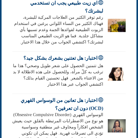
اي زيت طبيعي يجب ان تستخدمي
لبشرتك؟
رغم توفر الكثير من العلاجات المركبة للبشرة،
فهناك الكثير من النساء اللواتي يرغبن في استخدام
الزيوت الطبيعية لفوائدها الجمة وعدم تسببها بأي
مشاكل جلدية. فما هو الزيت الطبيعي المناسب
لبشرتك؟ اكتشفي الجواب من خلال هذا الاختبار.
اختبار: هل تعتنين بشعرك بشكل جيد؟
هل تتمنين الحصول على شعر طويل وصحي؟ هذا ما
ترغب به كلّ مرأة، وللحصول على هذه الاطلالة لا بد
من الاعتناء بالشعر. فهل تحسنين القيام بذلك؟
اكتشفي الجواب عبر هذا الاختبار
اختبار: هل تعانين من الوسواس القهري
(OCD) دون ان تعرفين؟
الوسواس القهري (Obsessive Compulsive Disorder)
هو نوع من الاضطرابات المرتبطة بالقلق حيث يعيش
الشخص افكاراً ومخاوف غير منطقية وسواسية
تؤدي الى تصرفات قهرية. فهل يمكن ان تكوني