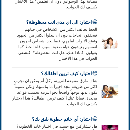
مصابة بهذا الوسواس دون ان تعلمين؟ هذا الاختبار
يكشف لك الجواب.
اختبار: الى اي مدى انت محظوظة؟
الحظ يحالف الكثير من الاشخاص في حياتهم
فيحققون نجاحات دون ان يبذلوا الكثير من الجهود
وتفتح الابواب امامهم، فيما يجد اشخاص اخرون
انفسهم يعيشون حياة صعبة بسبب قلة الحظ كما
يقولون. فماذا عنكِ، هل انت محظوظة؟ اكتشفي
الجواب في هذا الاختبار
اختبار: كيف تربين اطفالك؟
هناك طرق متنوعة للتربية، وكلّ أم يمكن ان تجرب
اكثر من طريقة لتجد اخيراً ما يناسبها، ولكن عموماً
يكون لديها توجهاً واضحاً نحو التربية بحسب قواعد
محددة. فماذا عنكِ؟ كيف تربين اطفالك؟ هذا الاختبار
يكشف لك الجواب.
اختبار: أي خاتم خطوبة يليق بك؟
هل تتشاركين مع حبيبك في اختيار خاتم الخطوبة؟