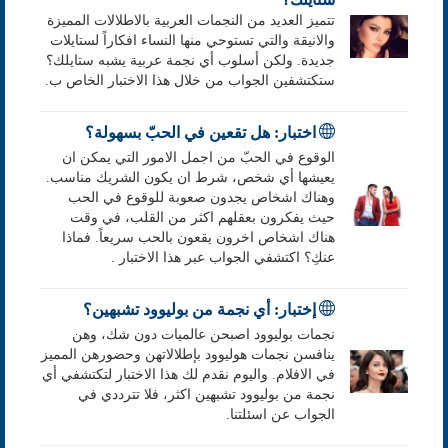
تتميز العديد من النجمات العربية بالاطلالات المميزة
والانيقة والتي تستوحي منها النساء افكاراً لستايلات
جديدة. ولكن أسلوب أي نجمة عربية يشبه ستايلك؟
ستكتشفين الجواب من خلال هذا الاختبار الخاص ب.
اختبار: هل تقعين في الحبّ بسهولة؟
الوقوع في الحبّ من اجمل الامور التي يمكن ان
يعيشها أي شخص، شرط ان يكون الشريك مناسب.
وهناك اشخاص يجدون صعوبة للوقوع في الحب
حيث يفكرون بعقلهم اكثر من القلب، في وقت
هناك اشخاص اخرون يقعون بالحب سريعاً. فماذا
عنكِ؟ اكتشفي الجواب عبر هذا الاختبار .
إختبار: أي نجمة من بوليوود تشبهين؟
نجمات بوليوود اصبحن عالميات دون شك، وهن
ينافسن نجمات هوليوود بإطلالاتهن وحضورهن المميز
في الافلام. واليوم نقدم لك هذا الاختبار لتكتشفي أي
نجمة من بوليوود تشبهين اكثر، فلا تترددي في
الجواب عن اسئلتنا.