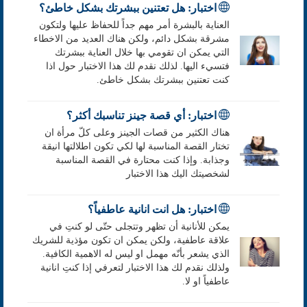
اختبار: هل تعتنين ببشرتك بشكل خاطئ؟
العناية بالبشرة أمر مهم جداً للحفاظ عليها ولتكون
مشرقة بشكل دائم، ولكن هناك العديد من الاخطاء
التي يمكن ان تقومي بها خلال العناية ببشرتك
فتسيء اليها. لذلك نقدم لك هذا الاختبار حول اذا
كنت تعتنين ببشرتك بشكل خاطئ.
اختبار: أي قصة جينز تناسبك أكثر؟
هناك الكثير من قصات الجينز وعلى كلّ مرأة ان
تختار القصة المناسبة لها لكي تكون اطلالتها انيقة
وجذابة. وإذا كنت محتارة في القصة المناسبة
لشخصيتك اليك هذا الاختبار
اختبار: هل انت انانية عاطفياً؟
يمكن للأنانية أن تظهر وتتجلى حتّى لو كنتِ في
علاقة عاطفية، ولكن يمكن ان تكون مؤذية للشريك
الذي يشعر بأنّه مهمل او ليس له الاهمية الكافية.
ولذلك نقدم لك هذا الاختبار لتعرفي إذا كنتِ انانية
عاطفياً او لا.