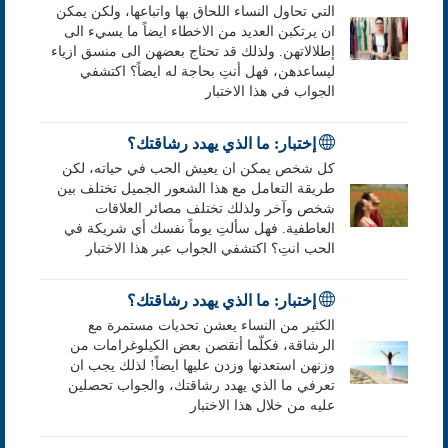
التي تحاول النساء اللحاق بها واتباعها، ولكن يمكن
ان يرتكبن العديد من الاخطاء ايضاً ما يسيء الى
إطلالاتهن. ولذلك قد تحتاج بعضهن الى منسق ازياء
ليساعدهن، فهل أنتِ بحاجة له ايضاً؟ اكتشفي
الجواب في هذا الاختبار
إختبار: ما الذي يهدد رشاقتك؟
كل شخص يمكن ان يعيش الحب في حياته، لكن
طريقة التعامل مع هذا الشعور الجميل تختلف بين
شخص وآخر ولذلك تختلف مصائر العلاقات
العاطفية. فهل سألتِ يوماً نفسك أي شريكة في
الحب انتِ؟ اكتشفي الجواب عبر هذا الاختبار
إختبار: ما الذي يهدد رشاقتك؟
الكثير من النساء يعشن تحديات مستمرة مع
الرشاقة، فكلّما أنقصن بعض الكيلوغرامات من
وزنهن استعدنها وزدن عليها ايضاً! لذلك يجب ان
تعرفي ما الذي يهدد رشاقتك، والجواب تحصلين
عليه من خلال هذا الاختبار