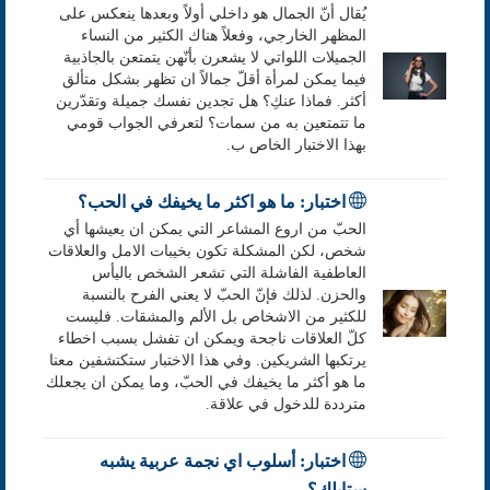
يُقال أنّ الجمال هو داخلي أولاً وبعدها ينعكس على
المظهر الخارجي، وفعلاً هناك الكثير من النساء
الجميلات اللواتي لا يشعرن بأنّهن يتمتعن بالجاذبية
فيما يمكن لمرأة أقلّ جمالاً ان تظهر بشكل متألق
أكثر. فماذا عنكِ؟ هل تجدين نفسك جميلة وتقدّرين
ما تتمتعين به من سمات؟ لتعرفي الجواب قومي
بهذا الاختبار الخاص ب.
اختبار: ما هو اكثر ما يخيفك في الحب؟
الحبّ من اروع المشاعر التي يمكن ان يعيشها أي
شخص، لكن المشكلة تكون بخيبات الامل والعلاقات
العاطفية الفاشلة التي تشعر الشخص باليأس
والحزن. لذلك فإنّ الحبّ لا يعني الفرح بالنسبة
للكثير من الاشخاص بل الألم والمشقات. فليست
كلّ العلاقات ناجحة ويمكن ان تفشل بسبب اخطاء
يرتكبها الشريكين. وفي هذا الاختبار ستكتشفين معنا
ما هو أكثر ما يخيفك في الحبّ، وما يمكن ان يجعلك
مترددة للدخول في علاقة.
اختبار: أسلوب اي نجمة عربية يشبه
ستايلك؟