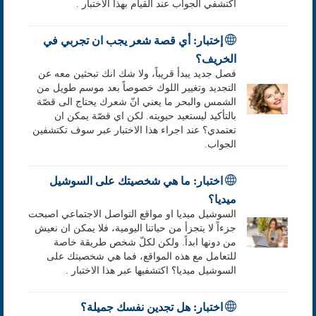
اكتشفي الجواب عند القيام بهذا الاختبار .
إختبار: أي قصة شعر يجب ان تجربي في
الخريف؟
فصل جديد يبدأ قريباً، ولا شك انك تبحثين معه عن
التجديد وتغيير اللوك خصوصاً بعد موسم طويل من
الشمس والبحر ما يعني انّ شعرك يحتاج الى قصّة
بالتأكيد ليستعيد حيويته. لكن اي قصّة يمكن ان
تعتمدي؟ عند اجراء هذا الاختبار عبر سوف تكتشفين
الجواب.
اختبار: ما هي شخصيتك على السوشيل
ميديا؟
السوشيل ميديا او مواقع التواصل الاجتماعي اصبحت
جزءاً لا يتجزأ من حياتنا اليومية، فلا يمكن ان نعيش
من دونها ابداً. ولكن لكلّ شخص طريقة خاصة
للتعامل مع هذه المواقع، فما هي شخصيتك على
السوشيل ميديا؟ اكتشفيها عبر هذا الاختبار .
اختبار: هل تجدين نفسك جميلة؟