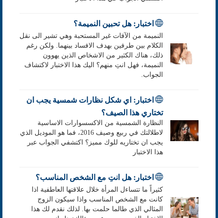
اختبار: هل تحبين النميمة؟
النميمة من الآفات غير المستحبة وهي تشير الى نقل
الكلام بين طرفين بهدف الافساد بينهما. ولكن رغم
ذلك، هناك الكثير من الاشخاص الذين يهوون
النميمة، فهل انتِ منهم؟ اليك هذا الاختبار لاكتشاف
الجواب.
اختبار: اي شكل نظارات شمسية يجب ان
تختاري هذا الصيف؟
النظارة الشمسية من الاكسسوارات الاساسية
لاطلالتك في ربيع وصيف 2016، فما هو الموديل الذي
يجب ان تختاريه للوك مميز؟ اكتشفي الجواب عبر
هذا الاختبار
اختبار: هل انتِ مع الشخص المناسب؟
كثيراً ما تتساءل المرأة خلال علاقتها العاطفية اذا
كانت مع الشخص المناسب واذا سيكون الزوج
المثالي الذي طالما حلمت بها. لذلك نقدم لك هذا