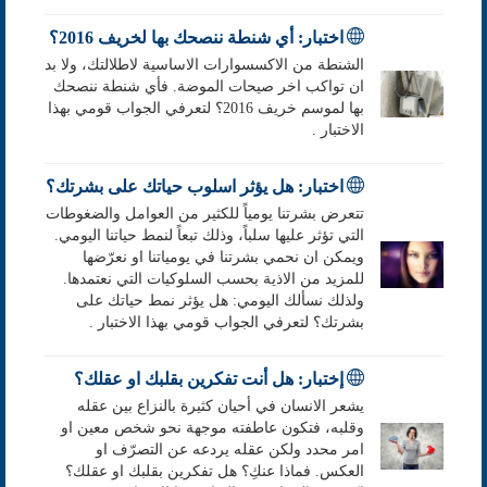
اختبار: أي شنطة ننصحك بها لخريف 2016؟
الشنطة من الاكسسوارات الاساسية لاطلالتك، ولا بد
ان تواكب اخر صيحات الموضة. فأي شنطة ننصحك
بها لموسم خريف 2016؟ لتعرفي الجواب قومي بهذا
الاختبار .
اختبار: هل يؤثر اسلوب حياتك على بشرتك؟
تتعرض بشرتنا يومياً للكثير من العوامل والضغوطات
التي تؤثر عليها سلباً، وذلك تبعاً لنمط حياتنا اليومي.
ويمكن ان نحمي بشرتنا في يومياتنا او نعرّضها
للمزيد من الاذية بحسب السلوكيات التي نعتمدها.
ولذلك نسألك اليومي: هل يؤثر نمط حياتك على
بشرتك؟ لتعرفي الجواب قومي بهذا الاختبار .
إختبار: هل أنت تفكرين بقلبك او عقلك؟
يشعر الانسان في أحيان كثيرة بالنزاع بين عقله
وقلبه، فتكون عاطفته موجهة نحو شخص معين او
امر محدد ولكن عقله يردعه عن التصرّف او
العكس. فماذا عنكِ؟ هل تفكرين بقلبك او عقلك؟