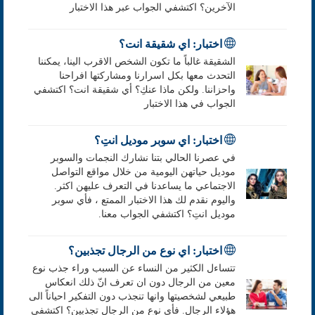
الآخرين؟ اكتشفي الجواب عبر هذا الاختبار
اختبار: اي شقيقة انت؟
الشقيقة غالباً ما تكون الشخص الاقرب الينا، يمكننا
التحدث معها بكل اسرارنا ومشاركتها افراحنا
واحزاننا. ولكن ماذا عنكِ؟ أي شقيقة انت؟ اكتشفي
الجواب في هذا الاختبار
اختبار: اي سوبر موديل انتِ؟
في عصرنا الحالي بتنا نشارك النجمات والسوبر
موديل حياتهن اليومية من خلال مواقع التواصل
الاجتماعي ما يساعدنا في التعرف عليهن اكثر.
واليوم نقدم لك هذا الاختبار الممتع ، فأي سوبر
موديل انتِ؟ اكتشفي الجواب معنا.
اختبار: اي نوع من الرجال تجذبين؟
تتساءل الكثير من النساء عن السبب وراء جذب نوع
معين من الرجال دون ان تعرف انّ ذلك انعكاس
طبيعي لشخصيتها وانها تنجذب دون التفكير احياناً الى
هؤلاء الرجال. فأي نوع من الرجال تجذبين؟ اكتشفي