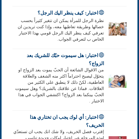
اختبار: كيف ينظر اليك الرجل؟
نظرة الرجل للمرأة يمكن ان تتغير كثيراً بحسب
خصالها وطريقة تعاطيها معه، وإذا كنت تريدين ان
تعرفي كيف ينظر اليك الرجل قومي بهذا الاختبار
الخاص ب لتعرفي الجواب.
اختبار: هل سيموت حبّك للشريك بعد
الزواج؟
من الاقوال الشائعة أن الحبّ يموت بعد الزواج او
يتحوّل ليصبح احتراماً اكثر منه الشغف والعلاقة
العاطفية، لكنّ ذلك لا ينطبق على الكثير من
العلاقات. فماذا عن علاقتك بالشريك؟ وهل سيموت
الحبّ بينكما بعد الزواج؟ اكتشفي الجواب في هذا
الاختبار .
اختبار: أي لوك يجب ان تختاري هذا
الخريف؟
إقترب فصل الخريف، ولا شك انك يجب ان تستعدّي
لهذه المرحلة عبر اختيار لوكات جديدة تناسب