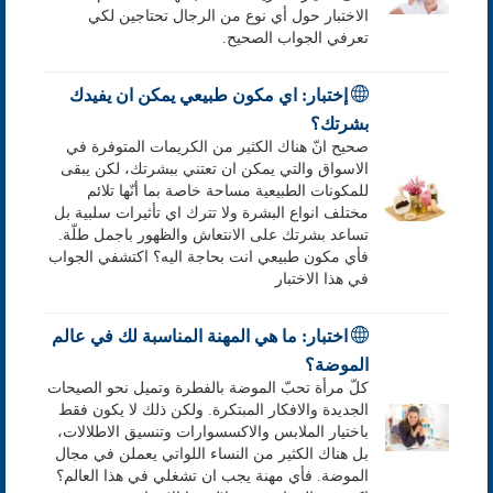
الاختبار حول أي نوع من الرجال تحتاجين لكي
تعرفي الجواب الصحيح.
إختبار: اي مكون طبيعي يمكن ان يفيدك
بشرتك؟
صحيح انّ هناك الكثير من الكريمات المتوفرة في
الاسواق والتي يمكن ان تعتني ببشرتك، لكن يبقى
للمكونات الطبيعية مساحة خاصة بما أنّها تلائم
مختلف انواع البشرة ولا تترك اي تأثيرات سلبية بل
تساعد بشرتك على الانتعاش والظهور باجمل طلّة.
فأي مكون طبيعي انت بحاجة اليه؟ اكتشفي الجواب
في هذا الاختبار
اختبار: ما هي المهنة المناسبة لك في عالم
الموضة؟
كلّ مرأة تحبّ الموضة بالفطرة وتميل نحو الصيحات
الجديدة والافكار المبتكرة. ولكن ذلك لا يكون فقط
باختيار الملابس والاكسسوارات وتنسيق الاطلالات،
بل هناك الكثير من النساء اللواتي يعملن في مجال
الموضة. فأي مهنة يجب ان تشغلي في هذا العالم؟