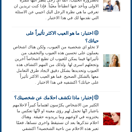
بالضرورة الحبيب، انما اي رجل ينظر اليها للمرة
الاولى ويأخذ عنها انطباعاً معيّناً. فإذا كنت تريدين ان
تعرفي ما هي نظرة الرجل اليكِ اجيبي عن الاسئلة
التي نقدمها لك في هذا الاختبار .
اختبار: ما هو العيب الاكثر تأثيراً على
حياتك؟
لا تخلو اي شخصية من العيوب، ولكن هناك اشخاص
يعملون على تحسين هذه العيوب والتخفيف من
تأثيراتها فيما يمكن للعيوب ان تطبع اشخاصاً آخرين
وتجعلهم اسرى لها. ولذلك من المهم اكتشاف هذه
العيوب وتحديدها بشكل دقيق لايجاد طرق التعامل
معها بالشكل الصحيح. فما هو العيب الاكثر تأثيراً
على حياتك؟ اكتشفيه في هذا الاختبار .
إختبار: ماذا تكشف احلامك عن شخصيتك؟
الكثير من الاشخاص يكرّسون اهتماماً كبيراً لاحلامهم
باعتبار انّها تحمل لهم رؤى معينة او لأنّها تعكس ما
يختزونه في لاوعيهم وما يريدونه حقيقة. وهناك
احلام نتذكرها بعد ان نستيقظ واخرى ننساها، فعمّا
تعبر هذه الاحلام من ناحية الشخصية؟ اكتشفي