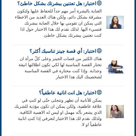
اختبار: هل تعتنين ببشرتك بشكل خاطئ؟
العناية بالبشرة أمر مهم جداً للحفاظ عليها ولتكون
مشرقة بشكل دائم، ولكن هناك العديد من الاخطاء
التي يمكن ان تقومي بها خلال العناية ببشرتك
فتسيء اليها. لذلك نقدم لك هذا الاختبار حول اذا
كنت تعتنين ببشرتك بشكل خاطئ.
اختبار: أي قصة جينز تناسبك أكثر؟
هناك الكثير من قصات الجينز وعلى كلّ مرأة ان
تختار القصة المناسبة لها لكي تكون اطلالتها انيقة
وجذابة. وإذا كنت محتارة في القصة المناسبة
لشخصيتك اليك هذا الاختبار
اختبار: هل انت انانية عاطفياً؟
يمكن للأنانية أن تظهر وتتجلى حتّى لو كنتِ في
علاقة عاطفية، ولكن يمكن ان تكون مؤذية للشريك
الذي يشعر بأنّه مهمل او ليس له الاهمية الكافية.
ولذلك نقدم لك هذا الاختبار لتعرفي إذا كنتِ انانية
عاطفياً او لا.