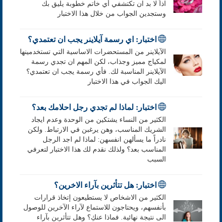
اذاً لا بد ان تكتشفي أي خاتم خطوبة يليق بك
وستجدين الجواب من خلال هذا الاختبار
اختبار: اي رسمة آيلاينر يجب ان تعتمدي؟
الآيلاينر من المستحضرات الاساسية التي تستخدمينها
لمكياج مميز وجذاب، لكن المهم ان تجدي رسمة
الآيلاينر المناسبة لك. فأي رسمة يجب ان تعتمدي؟
اليك الجواب في هذا الاختبار
اختبار: لماذا لم تجدي رجل احلامك بعد؟
الكثير من النساء يشتكين من الوحدة وعدم ايجاد
الشريك المناسب، وهن يرغبن في الارتباط. ولكن
نادراً ما يسألهن انفسهن: لماذا لم اجد الرجل
المناسب بعد؟ ولذلك نقدم لك هذا الاختبار لتعرفي
السبب
اختبار: هل تتأثرين بآراء الاخرين؟
الكثير من الاشخاص لا يستطيعون إتخاذ قرارات
بأنفسهم، ويحتاجون للاستماع لآراء الآخرين للوصول
الى نتيجة نهائية. فماذا عنكِ؟ وهل تتأثرين بآراء