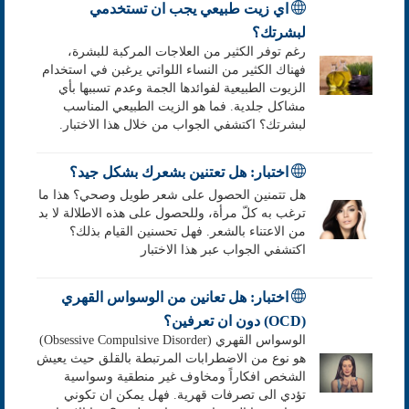
اي زيت طبيعي يجب ان تستخدمي
لبشرتك؟
رغم توفر الكثير من العلاجات المركبة للبشرة،
فهناك الكثير من النساء اللواتي يرغبن في استخدام
الزيوت الطبيعية لفوائدها الجمة وعدم تسببها بأي
مشاكل جلدية. فما هو الزيت الطبيعي المناسب
لبشرتك؟ اكتشفي الجواب من خلال هذا الاختبار.
اختبار: هل تعتنين بشعرك بشكل جيد؟
هل تتمنين الحصول على شعر طويل وصحي؟ هذا ما
ترغب به كلّ مرأة، وللحصول على هذه الاطلالة لا بد
من الاعتناء بالشعر. فهل تحسنين القيام بذلك؟
اكتشفي الجواب عبر هذا الاختبار
اختبار: هل تعانين من الوسواس القهري
(OCD) دون ان تعرفين؟
الوسواس القهري (Obsessive Compulsive Disorder)
هو نوع من الاضطرابات المرتبطة بالقلق حيث يعيش
الشخص افكاراً ومخاوف غير منطقية وسواسية
تؤدي الى تصرفات قهرية. فهل يمكن ان تكوني