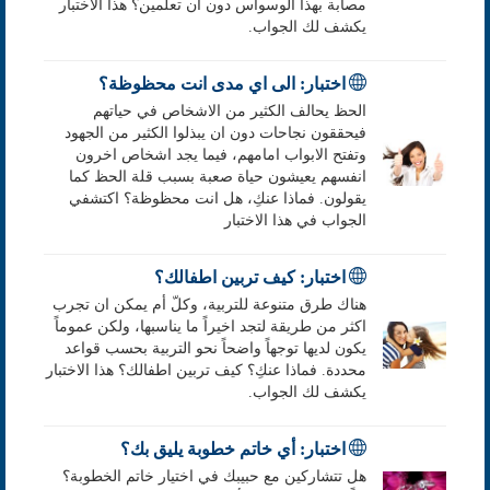
مصابة بهذا الوسواس دون ان تعلمين؟ هذا الاختبار
يكشف لك الجواب.
اختبار: الى اي مدى انت محظوظة؟
الحظ يحالف الكثير من الاشخاص في حياتهم
فيحققون نجاحات دون ان يبذلوا الكثير من الجهود
وتفتح الابواب امامهم، فيما يجد اشخاص اخرون
انفسهم يعيشون حياة صعبة بسبب قلة الحظ كما
يقولون. فماذا عنكِ، هل انت محظوظة؟ اكتشفي
الجواب في هذا الاختبار
اختبار: كيف تربين اطفالك؟
هناك طرق متنوعة للتربية، وكلّ أم يمكن ان تجرب
اكثر من طريقة لتجد اخيراً ما يناسبها، ولكن عموماً
يكون لديها توجهاً واضحاً نحو التربية بحسب قواعد
محددة. فماذا عنكِ؟ كيف تربين اطفالك؟ هذا الاختبار
يكشف لك الجواب.
اختبار: أي خاتم خطوبة يليق بك؟
هل تتشاركين مع حبيبك في اختيار خاتم الخطوبة؟