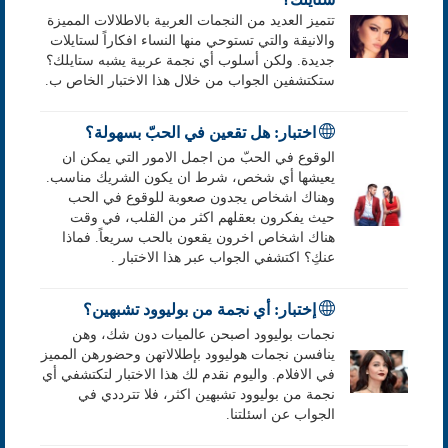
تتميز العديد من النجمات العربية بالاطلالات المميزة
والانيقة والتي تستوحي منها النساء افكاراً لستايلات
جديدة. ولكن أسلوب أي نجمة عربية يشبه ستايلك؟
ستكتشفين الجواب من خلال هذا الاختبار الخاص ب.
اختبار: هل تقعين في الحبّ بسهولة؟
الوقوع في الحبّ من اجمل الامور التي يمكن ان
يعيشها أي شخص، شرط ان يكون الشريك مناسب.
وهناك اشخاص يجدون صعوبة للوقوع في الحب
حيث يفكرون بعقلهم اكثر من القلب، في وقت
هناك اشخاص اخرون يقعون بالحب سريعاً. فماذا
عنكِ؟ اكتشفي الجواب عبر هذا الاختبار .
إختبار: أي نجمة من بوليوود تشبهين؟
نجمات بوليوود اصبحن عالميات دون شك، وهن
ينافسن نجمات هوليوود بإطلالاتهن وحضورهن المميز
في الافلام. واليوم نقدم لك هذا الاختبار لتكتشفي أي
نجمة من بوليوود تشبهين اكثر، فلا تترددي في
الجواب عن اسئلتنا.