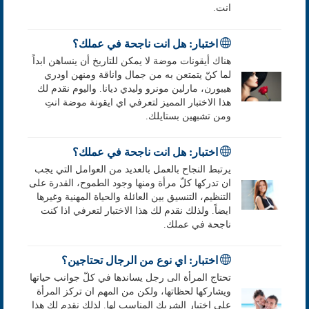
انت.
اختبار: هل انت ناجحة في عملك؟
هناك أيقونات موضة لا يمكن للتاريخ أن ينساهن ابداً
لما كنّ يتمتعن به من جمال واناقة ومنهن اودري
هيبورن، مارلين مونرو وليدي ديانا. واليوم نقدم لك
هذا الاختبار المميز لتعرفي اي ايقونة موضة انتِ
ومن تشبهين بستايلك.
اختبار: هل انت ناجحة في عملك؟
يرتبط النجاح بالعمل بالعديد من العوامل التي يجب
ان تدركها كلّ مرأة ومنها وجود الطموح، القدرة على
التنظيم، التنسيق بين العائلة والحياة المهنية وغيرها
ايضاً. ولذلك نقدم لك هذا الاختبار لتعرفي اذا كنت
ناجحة في عملك.
اختبار: اي نوع من الرجال تحتاجين؟
تحتاج المرأة الى رجل يساندها في كلّ جوانب حياتها
ويشاركها لحظاتها، ولكن من المهم ان تركز المرأة
على اختيار الشريك المناسب لها. لذلك نقدم لك هذا