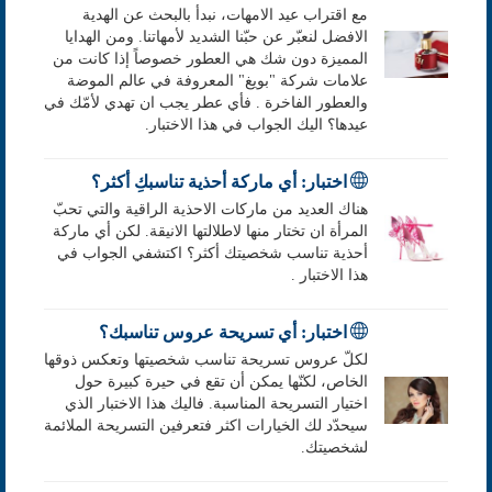
مع اقتراب عيد الامهات، نبدأ بالبحث عن الهدية
الافضل لنعبّر عن حبّنا الشديد لأمهاتنا. ومن الهدايا
المميزة دون شك هي العطور خصوصاً إذا كانت من
علامات شركة "بويغ" المعروفة في عالم الموضة
والعطور الفاخرة . فأي عطر يجب ان تهدي لأمّك في
عيدها؟ اليك الجواب في هذا الاختبار.
اختبار: أي ماركة أحذية تناسبكِ أكثر؟
هناك العديد من ماركات الاحذية الراقية والتي تحبّ
المرأة ان تختار منها لاطلالتها الانيقة. لكن أي ماركة
أحذية تناسب شخصيتك أكثر؟ اكتشفي الجواب في
هذا الاختبار .
اختبار: أي تسريحة عروس تناسبك؟
لكلّ عروس تسريحة تناسب شخصيتها وتعكس ذوقها
الخاص، لكنّها يمكن أن تقع في حيرة كبيرة حول
اختيار التسريحة المناسبة. فاليك هذا الاختبار الذي
سيحدّد لك الخيارات اكثر فتعرفين التسريحة الملائمة
لشخصيتك.