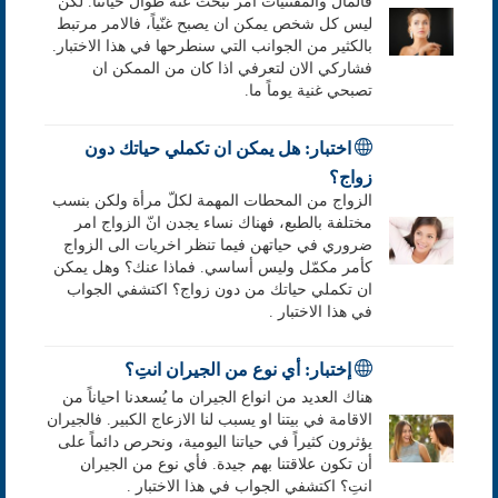
فالمال والمقتنيات امر نبحث عنه طوال حياتنا. لكن
ليس كل شخص يمكن ان يصبح غنّياً، فالامر مرتبط
بالكثير من الجوانب التي سنطرحها في هذا الاختبار.
فشاركي الان لتعرفي اذا كان من الممكن ان
تصبحي غنية يوماً ما.
اختبار: هل يمكن ان تكملي حياتك دون
زواج؟
الزواج من المحطات المهمة لكلّ مرأة ولكن بنسب
مختلفة بالطبع، فهناك نساء يجدن انّ الزواج امر
ضروري في حياتهن فيما تنظر اخريات الى الزواج
كأمر مكمّل وليس أساسي. فماذا عنك؟ وهل يمكن
ان تكملي حياتك من دون زواج؟ اكتشفي الجواب
في هذا الاختبار .
إختبار: أي نوع من الجيران انتِ؟
هناك العديد من انواع الجيران ما يُسعدنا احياناً من
الاقامة في بيتنا او يسبب لنا الازعاج الكبير. فالجيران
يؤثرون كثيراً في حياتنا اليومية، ونحرص دائماً على
أن تكون علاقتنا بهم جيدة. فأي نوع من الجيران
انتِ؟ اكتشفي الجواب في هذا الاختبار .