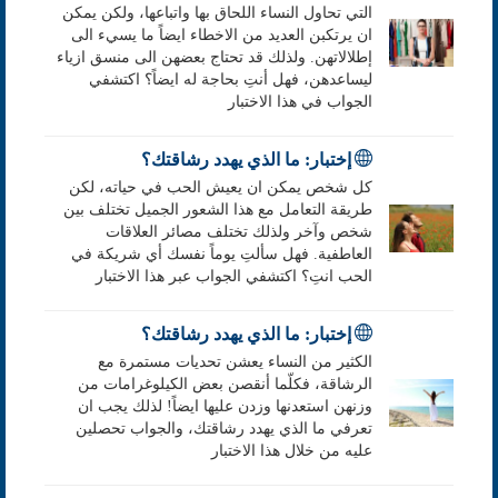
التي تحاول النساء اللحاق بها واتباعها، ولكن يمكن
ان يرتكبن العديد من الاخطاء ايضاً ما يسيء الى
إطلالاتهن. ولذلك قد تحتاج بعضهن الى منسق ازياء
ليساعدهن، فهل أنتِ بحاجة له ايضاً؟ اكتشفي
الجواب في هذا الاختبار
إختبار: ما الذي يهدد رشاقتك؟
كل شخص يمكن ان يعيش الحب في حياته، لكن
طريقة التعامل مع هذا الشعور الجميل تختلف بين
شخص وآخر ولذلك تختلف مصائر العلاقات
العاطفية. فهل سألتِ يوماً نفسك أي شريكة في
الحب انتِ؟ اكتشفي الجواب عبر هذا الاختبار
إختبار: ما الذي يهدد رشاقتك؟
الكثير من النساء يعشن تحديات مستمرة مع
الرشاقة، فكلّما أنقصن بعض الكيلوغرامات من
وزنهن استعدنها وزدن عليها ايضاً! لذلك يجب ان
تعرفي ما الذي يهدد رشاقتك، والجواب تحصلين
عليه من خلال هذا الاختبار