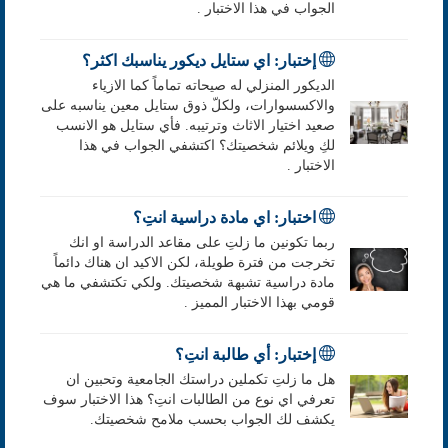
الجواب في هذا الاختبار .
إختبار: اي ستايل ديكور يناسبك اكثر؟
الديكور المنزلي له صيحاته تماماً كما الازياء
والاكسسوارات، ولكلّ ذوق ستايل معين يناسبه على
صعيد اختيار الاثاث وترتيبه. فأي ستايل هو الانسب
لكِ ويلائم شخصيتك؟ اكتشفي الجواب في هذا
الاختبار .
اختبار: اي مادة دراسية انتِ؟
ربما تكونين ما زلتِ على مقاعد الدراسة او انك
تخرجت من فترة طويلة، لكن الاكيد ان هناك دائماً
مادة دراسية تشبهة شخصيتك. ولكي تكتشفي ما هي
قومي بهذا الاختبار المميز .
إختبار: أي طالبة انتِ؟
هل ما زلتِ تكملين دراستك الجامعية وتحبين ان
تعرفي اي نوع من الطالبات انتِ؟ هذا الاختبار سوف
يكشف لك الجواب بحسب ملامح شخصيتك.