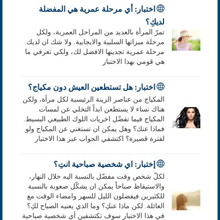
اختبار: أي مرحلة عمرية هي المفضلة
لديكِ؟
تمرّ المرأة بالعديد من المراحل العمرية، ولكل
مرحلة ميزاتها السلبية والايجابية. ولا شك ان لديك
مرحلة عمرية تجدينها الافضل لك، ولكي تعرفي ما
هي قومي بهذا الاختبار
اختبار: هل تستطعين العيش دون مكياج؟
المكياج من عناصر الزينة الرئيسية لكل مرأة، ولكن
هناك نساء لا يستطعن ابداً التخلي عن لمسات
المكياج فيما تفضّل اخريات اللوك الطبيعي البسيط.
فماذا عنك؟ وهل يمكن ان تستغني عن المكياج ولو
لفترة قصيرة؟ اكتشفي الجواب عبر هذا الاختبار
إختبار: اي شخصية صباحية انتِ؟
لكلّ شخص وقت مفضّل بالنسبة اليه خلال النهار،
والاستيقاظ صباحاً يمكن ان يشكّل صعوبة بالنسبة
للكثيرين فيفضلون الليل للسهر وامضاء الوقت مع
العائلة. لكن ماذا عنكِ؟ وما الذي يعنيه الصباح لكِ؟
في هذا الاختبار سوف تكتشفين أي شخصية صباحية